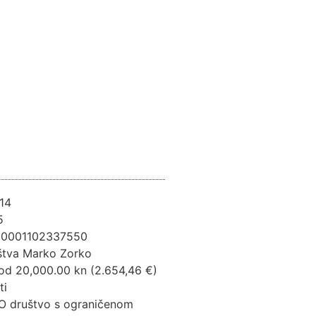
14
5
0001102337550
štva Marko Zorko
 od 20,000.00 kn (2.654,46 €)
ti
O društvo s ograničenom