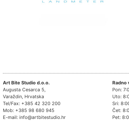
Art Bite Studio d.o.o.
Radno 
Augusta Cesarca 5,
Pon: 7:
Varaždin, Hrvatska
Uto: 8:
Tel/Fax: +385 42 320 200
Sri: 8:0
Mob: +385 98 680 945
Čet: 8:
E-mail: info@artbitestudio.hr
Pet: 8: