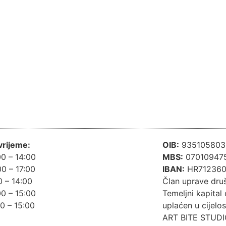
vrijeme:
OIB:
935105803
00 – 14:00
MBS:
07010947
00 – 17:00
IBAN:
HR712360
0 – 14:00
Član uprave dru
00 – 15:00
Temeljni kapital
00 – 15:00
uplaćen u cijelos
ART BITE STUDI